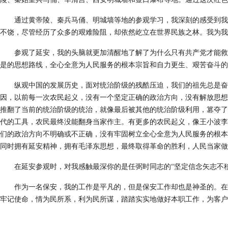
通过黄帝陵、秦兵马俑
、明城墙
等地的参观学习
，
我深刻的感受到我
不饶，尽管经历了众多的艰难险阻，却依然屹立在世界民族之林。我为我
参观了
延安，
我的头脑就更加清醒地了解了为什么只有共产党才能救
是的思想路线，全心全意为人民服务的根本宗旨和自力更生、艰苦奋斗的
纵观中国的发展历史，面对统治阶级的残酷压迫，我们的祖先总是奋
因，以前每一次农民起义，没有一个坚定正确的政治方向，没有解放思想
推翻了当前的统治阶级的统治，就像最后被其他的统治阶级利用，篡夺了
代的工具，农民最终没能翻身当家作主。有更多的农民起义，像王小波李
们的政治方向不明确或不正确，没有牢固树立全心全意为人民服务的根本
同时拥有延安精神，拥有毛泽东思想，最终取得革命的胜利，人民当家做
在延安参观时，对我感触最深你的是任弼时同志的
“坚定信念矢志不
作为一名保安，
我的工作是平凡的，但是保安工作却也是神圣的。
在
牢记使命，情为民所系，利为民所谋，踏踏实实地做好本职工作，为客户