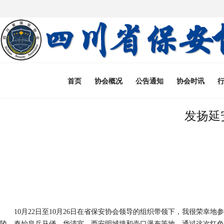
首页
协会概况
公告通知
协会时讯
发扬延
10月22日至10月26日在省保安协会领导的组织带领下，我很荣幸
地
参
陵、
秦始皇
兵马俑、华清宫、
西安
明城墙和壶口瀑布等地。
通过这次红色