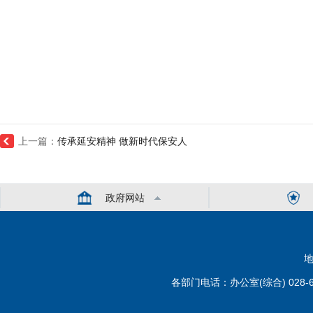
上一篇：
传承延安精神 做新时代保安人
政府网站
地
各部门电话：办公室(综合) 028-6110